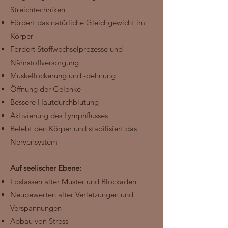
Streichtechniken
Fördert das natürliche Gleichgewicht im
Körper
Fördert Stoffwechselprozesse und
Nährstoffversorgung
Muskellockerung und -dehnung
Öffnung der Gelenke
Bessere Hautdurchblutung
Aktivierung des Lymphflusses
Belebt den Körper und stabilisiert das
Nervensystem
Auf seelischer Ebene:
Loslassen alter Muster und Blockaden
Neubewerten alter Verletzungen und
Verspannungen
Abbau von Stress