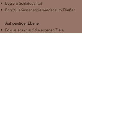
Bessere Schlafqualität
Bringt Lebensenergie wieder zum Fließen
Auf geistiger Ebene:
Fokussierung auf die eigenen Ziele
Macht zuversichtlich auf dem Weg zur
Selbstentfaltung
Neuausrichtung
Visionieren
Gardy Melanie Sandt
Auf der Altstadt 12
21335 Lüneburg
Telefon: 0151 10 68 25 89
info@melaniesandt.de