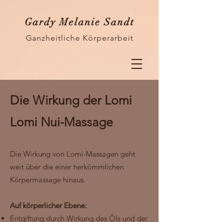
Gardy Melanie Sandt
Ganzheitliche Körperarbeit
Die Wirkung der Lomi
Lomi Nui-Massage
Die Wirkung
von Lomi-
Massagen geht
weit über die einer herkömmlichen
Körpermassage hinaus.
Auf körperlicher Ebene:
Entgiftung durch Wirkung des Öls und der